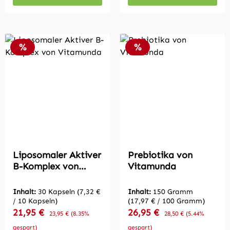
Rabatt
Rabatt
%
%
Liposomaler Aktiver
Prebiotika von
B-Komplex von
Vitamunda
Vitamunda
Inhalt:
30 Kapseln
(7,32 €
Inhalt:
150 Gramm
/ 10 Kapseln)
(17,97 € / 100 Gramm)
Verkaufspreis:
Verkaufspreis:
21,95 €
Regulärer Preis:
26,95 €
Regulärer Preis:
23,95 €
(8.35%
28,50 €
(5.44%
gespart)
gespart)