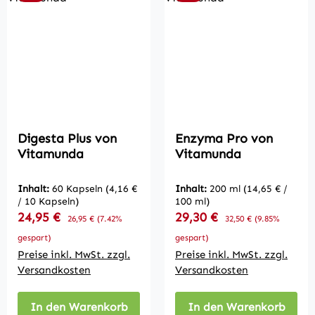
Digesta Plus von
Enzyma Pro von
Vitamunda
Vitamunda
Inhalt:
60 Kapseln
(4,16 €
Inhalt:
200 ml
(14,65 € /
/ 10 Kapseln)
100 ml)
Verkaufspreis:
Verkaufspreis:
24,95 €
Regulärer Preis:
29,30 €
Regulärer Preis:
26,95 €
(7.42%
32,50 €
(9.85%
gespart)
gespart)
Preise inkl. MwSt. zzgl.
Preise inkl. MwSt. zzgl.
Versandkosten
Versandkosten
In den Warenkorb
In den Warenkorb