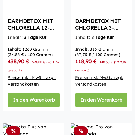
DARMDETOX MIT
DARMDETOX MIT
CHLORELLA 12-
CHLORELLA 3-
Tage-Kur Darmkur
Tage-Kur Darmkur
Inhalt:
3 Tage Kur
Inhalt:
3 Tage Kur
zur Darmreinigung
zur Darmreinigung
Inhalt:
1260 Gramm
Inhalt:
315 Gramm
(34,83 € / 100 Gramm)
(37,75 € / 100 Gramm)
Verkaufspreis:
Verkaufspreis:
438,90 €
Regulärer Preis:
118,90 €
Regulärer Preis:
594,00 €
(26.11%
148,50 €
(19.93%
gespart)
gespart)
Preise inkl. MwSt. zzgl.
Preise inkl. MwSt. zzgl.
Versandkosten
Versandkosten
In den Warenkorb
In den Warenkorb
Rabatt
Rabatt
%
%