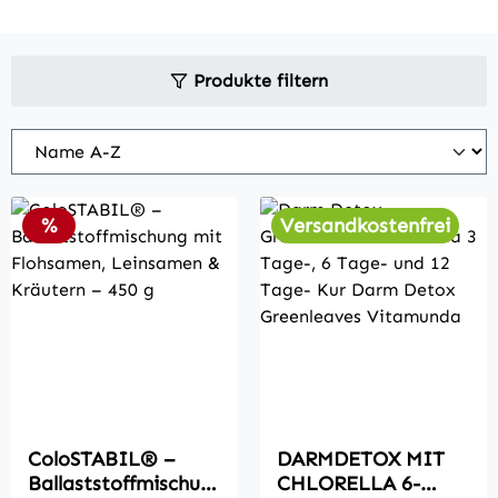
Produkte filtern
Rabatt
%
Versandkostenfrei
ColoSTABIL® –
DARMDETOX MIT
Ballaststoffmischun
CHLORELLA 6-