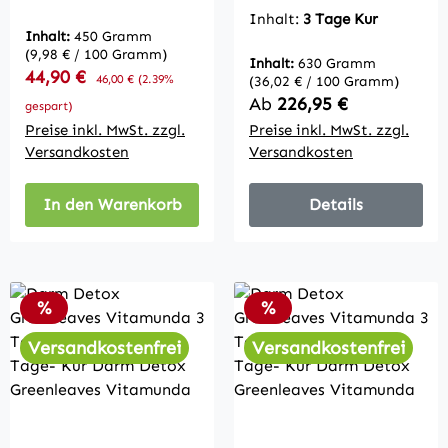
g mit Flohsamen,
Tage-Kur Darmkur
Inhalt:
3 Tage Kur
Leinsamen &
zur Darmreinigung
Inhalt:
450 Gramm
Kräutern – 450 g
(9,98 € / 100 Gramm)
Inhalt:
630 Gramm
Verkaufspreis:
44,90 €
Regulärer Preis:
46,00 €
(2.39%
(36,02 € / 100 Gramm)
Regulärer Preis:
Ab
226,95 €
gespart)
Preise inkl. MwSt. zzgl.
Preise inkl. MwSt. zzgl.
Versandkosten
Versandkosten
In den Warenkorb
Details
Rabatt
Rabatt
%
%
Versandkostenfrei
Versandkostenfrei