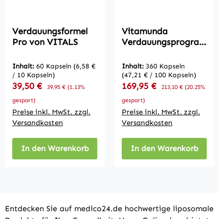
Verdauungsformel
Vitamunda
Pro von VITALS
Verdauungsprogram
m – 2-Monats-Kur
für Verdauung &
Inhalt:
60 Kapseln
(6,58 €
Inhalt:
360 Kapseln
Darmbalance
/ 10 Kapseln)
(47,21 € / 100 Kapseln)
Verkaufspreis:
Verkaufspreis:
39,50 €
Regulärer Preis:
169,95 €
Regulärer Preis:
39,95 €
(1.13%
213,10 €
(20.25%
gespart)
gespart)
Preise inkl. MwSt. zzgl.
Preise inkl. MwSt. zzgl.
Versandkosten
Versandkosten
In den Warenkorb
In den Warenkorb
Entdecken Sie auf medico24.de hochwertige liposomale