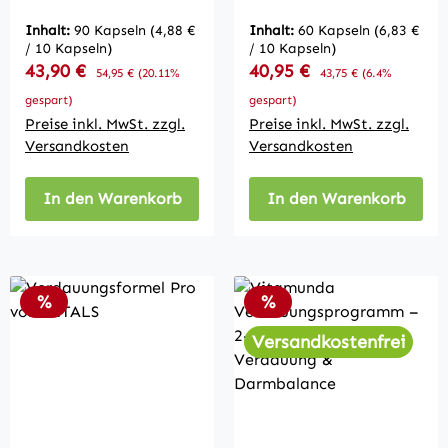
Inhalt:
90 Kapseln
(4,88 €
Inhalt:
60 Kapseln
(6,83 €
/ 10 Kapseln)
/ 10 Kapseln)
Verkaufspreis:
Verkaufspreis:
43,90 €
Regulärer Preis:
40,95 €
Regulärer Preis:
54,95 €
(20.11%
43,75 €
(6.4%
gespart)
gespart)
Preise inkl. MwSt. zzgl.
Preise inkl. MwSt. zzgl.
Versandkosten
Versandkosten
In den Warenkorb
In den Warenkorb
Rabatt
Rabatt
%
%
Versandkostenfrei