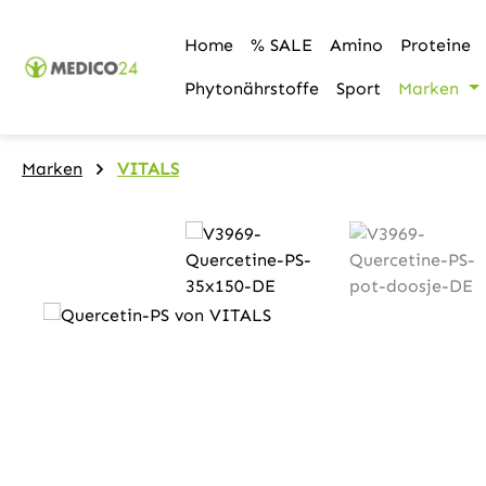
m Hauptinhalt springen
Zur Suche springen
Zur Hauptnavigation springen
Home
% SALE
Amino
Proteine
Phytonährstoffe
Sport
Marken
Marken
VITALS
Bildergalerie überspringen