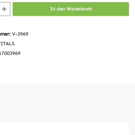
 Anzahl: Gib den gewünschten Wert ein 
In den Warenkorb
mmer:
V-3969
VITALS
17003969