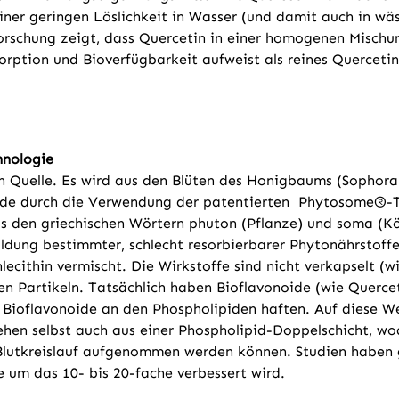
iner geringen Löslichkeit in Wasser (und damit auch in wä
rschung zeigt, dass Quercetin in einer homogenen Mischun
rption und Bioverfügbarkeit aufweist als reines Quercetin
hnologie
en Quelle. Es wird aus den Blüten des Honigbaums (Sophor
rde durch die Verwendung der patentierten Phytosome®-Te
aus den griechischen Wörtern phuton (Pflanze) und soma (
ildung bestimmter, schlecht resorbierbarer Phytonährstoff
ecithin vermischt. Die Wirkstoffe sind nicht verkapselt (w
n Partikeln. Tatsächlich haben Bioflavonoide (wie Quercet
 Bioflavonoide an den Phospholipiden haften. Auf diese We
tehen selbst auch aus einer Phospholipid-Doppelschicht, 
 Blutkreislauf aufgenommen werden können. Studien haben 
um das 10- bis 20-fache verbessert wird.