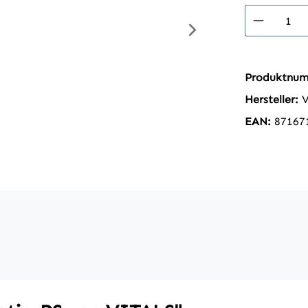
Produkt
Produktnu
Hersteller:
EAN:
87167