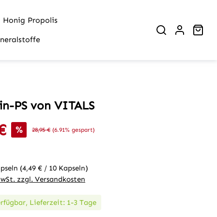
Honig Propolis
War
neralstoffe
in-PS von VITALS
€
is:
%
Regulärer Preis:
28,95 €
(6.91% gespart)
apseln
(4,49 € / 10 Kapseln)
MwSt. zzgl. Versandkosten
rfügbar, Lieferzeit: 1-3 Tage