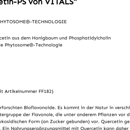
etin-PS von VITALS"
H PHYTOSOME®-TECHNOLOGIE
rcetin aus dem Honigbaum und Phosphatidylcholin
 die Phytosome®-Technologie
mit Artikelnummer FF182)
rforschten Bioflavonoide. Es kommt in der Natur in versch
ntergruppe der Flavonole, die unter anderem Pflanzen vor 
lykosidischen Form (an Zucker gebunden) vor. Quercetin geh
 Ein Nahrungsergänzungsmittel mit Quercetin kann daher s