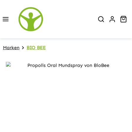
Zum Hauptinhalt springen
Wa
Marken
BIO BEE
Bildergalerie überspringen