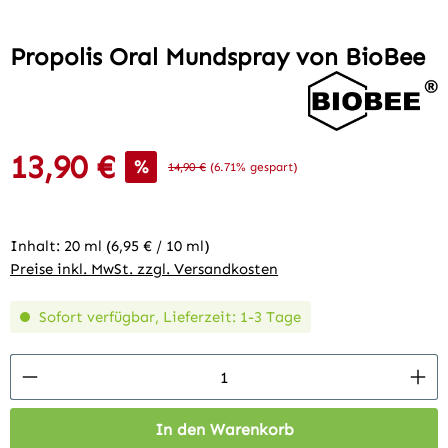
Propolis Oral Mundspray von BioBee
13,90 €
Verkaufspreis:
%
Regulärer Preis:
14,90 €
(6.71% gespart)
Inhalt:
20 ml
(6,95 € / 10 ml)
Preise inkl. MwSt. zzgl. Versandkosten
Sofort verfügbar, Lieferzeit: 1-3 Tage
Produkt Anzahl: Gib den gewünschten Wert 
In den Warenkorb