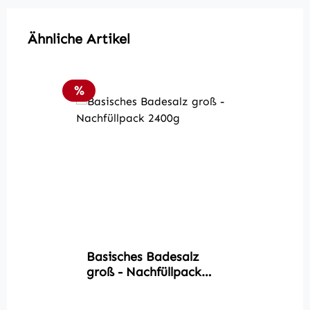
Produktgalerie überspringen
Ähnliche Artikel
Rabatt
%
Basisches Badesalz
groß - Nachfüllpack
2400g