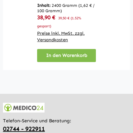
Inhalt:
2400 Gramm
(1,62 € /
100 Gramm)
Verkaufspreis:
38,90 €
Regulärer Preis:
39,50 €
(1.52%
gespart)
Preise inkl. MwSt. zzgl.
Versandkosten
In den Warenkorb
Telefon-Service und Beratung:
02744 - 922911