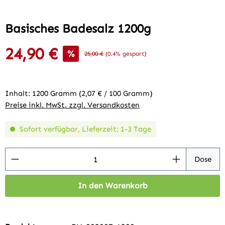
Basisches Badesalz 1200g
24,90 €
Verkaufspreis:
%
Regulärer Preis:
25,00 €
(0.4% gespart)
Inhalt:
1200 Gramm
(2,07 € / 100 Gramm)
Preise inkl. MwSt. zzgl. Versandkosten
Sofort verfügbar, Lieferzeit: 1-3 Tage
Produkt Anzahl: Gib den gewünschten Wert 
Dose
In den Warenkorb