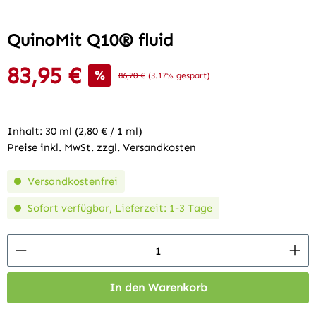
QuinoMit Q10® fluid
83,95 €
Verkaufspreis:
%
Regulärer Preis:
86,70 €
(3.17% gespart)
Inhalt:
30 ml
(2,80 € / 1 ml)
Preise inkl. MwSt. zzgl. Versandkosten
Versandkostenfrei
Sofort verfügbar, Lieferzeit: 1-3 Tage
Produkt Anzahl: Gib den gewünschten Wert 
In den Warenkorb