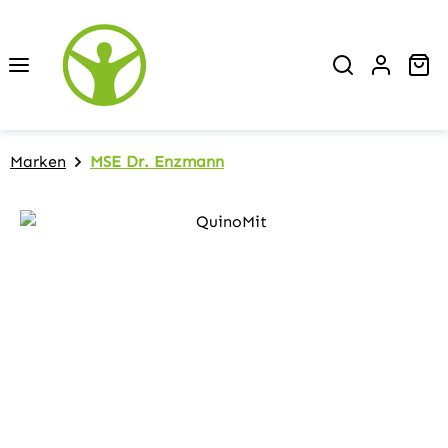
Zum Hauptinhalt springen
Wa
Marken
MSE Dr. Enzmann
Bildergalerie überspringen