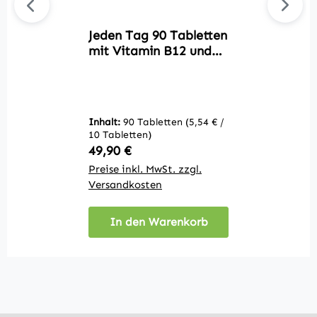
Jeden Tag 90 Tabletten
J
mit Vitamin B12 und
V
Folsäure
Inhalt:
90 Tabletten
(5,54 € /
In
10 Tabletten)
10
Regulärer Preis:
R
49,90 €
2
Preise inkl. MwSt. zzgl.
Pr
Versandkosten
V
In den Warenkorb