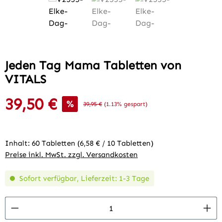
Jeden Tag Mama Tabletten von
VITALS
39,50 €
Verkaufspreis:
%
Regulärer Preis:
39,95 €
(1.13% gespart)
Inhalt:
60 Tabletten
(6,58 € / 10 Tabletten)
Preise inkl. MwSt. zzgl. Versandkosten
Sofort verfügbar, Lieferzeit: 1-3 Tage
Produkt Anzahl: Gib den gewünschten Wert 