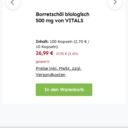
Borretschöl biologisch
Q
500 mg von VITALS
V
Inhalt:
100 Kapseln
(2,70 € /
In
10 Kapseln)
10
Verkaufspreis:
V
26,99 €
Regulärer Preis:
2
27,95 €
(3.43%
gespart)
ge
Preise inkl. MwSt. zzgl.
Pr
Versandkosten
V
In den Warenkorb