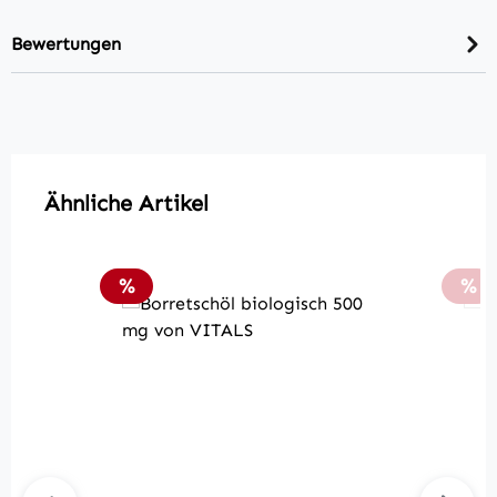
Bewertungen
Produktgalerie überspringen
Ähnliche Artikel
Rabatt
Rab
%
%