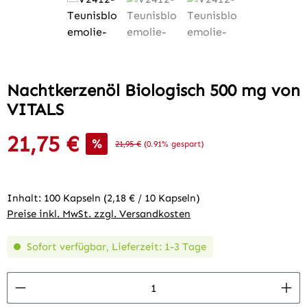
Nachtkerzenöl Biologisch 500 mg von
VITALS
21,75 €
Verkaufspreis:
%
Regulärer Preis:
21,95 €
(0.91% gespart)
Inhalt:
100 Kapseln
(2,18 € / 10 Kapseln)
Preise inkl. MwSt. zzgl. Versandkosten
Sofort verfügbar, Lieferzeit: 1-3 Tage
Produkt Anzahl: Gib den gewünschten Wert 