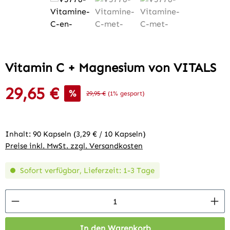
Vitamin C + Magnesium von VITALS
29,65 €
Verkaufspreis:
%
Regulärer Preis:
29,95 €
(1% gespart)
Inhalt:
90 Kapseln
(3,29 € / 10 Kapseln)
Preise inkl. MwSt. zzgl. Versandkosten
Sofort verfügbar, Lieferzeit: 1-3 Tage
Produkt Anzahl: Gib den gewünschten Wert 
In den Warenkorb