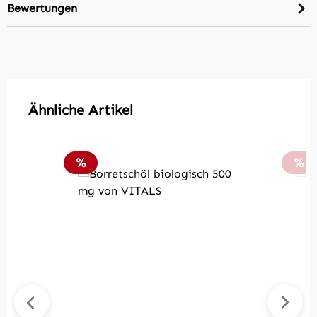
Bewertungen
Produktgalerie überspringen
Ähnliche Artikel
Rabatt
Rab
%
%