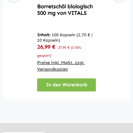
Borretschöl biologisch
Q
500 mg von VITALS
V
Inhalt:
100 Kapseln
(2,70 € /
In
10 Kapseln)
10
Verkaufspreis:
V
26,99 €
Regulärer Preis:
2
27,95 €
(3.43%
gespart)
ge
Preise inkl. MwSt. zzgl.
Pr
Versandkosten
V
In den Warenkorb